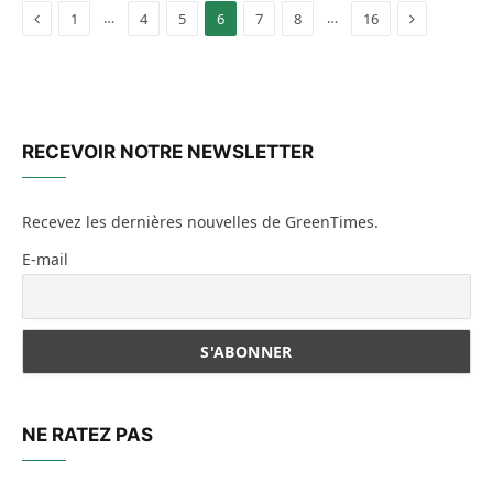
Previous
Next
…
…
1
4
5
6
7
8
16
RECEVOIR NOTRE NEWSLETTER
Recevez les dernières nouvelles de GreenTimes.
E-mail
NE RATEZ PAS