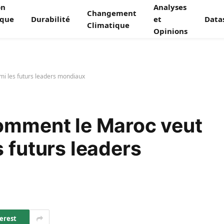
on
Analyses
Changement
ique
Durabilité
et
Data
Climatique
Opinions
mi les futurs leaders mondiaux
comment le Maroc veut
 futurs leaders
erest