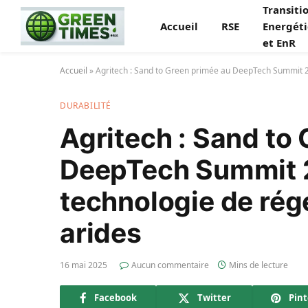
Transiti
Accueil
RSE
Energét
et EnR
Accueil
»
Agritech : Sand to Green primée au DeepTech Summit 2
DURABILITÉ
Agritech : Sand to
DeepTech Summit 
technologie de rég
arides
16 mai 2025
Aucun commentaire
Mins de lecture
Facebook
Twitter
Pint