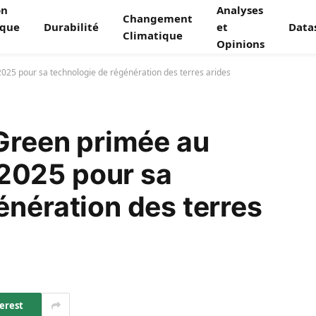
on
Analyses
Changement
ique
Durabilité
et
Data
Climatique
Opinions
025 pour sa technologie de régénération des terres arides
 Green primée au
2025 pour sa
énération des terres
erest