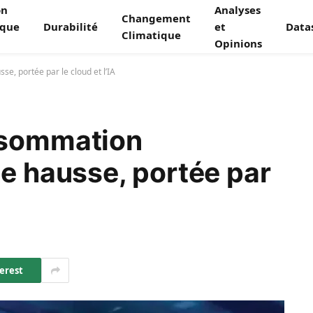
on
Analyses
Changement
ique
Durabilité
et
Data
Climatique
Opinions
e, portée par le cloud et l’IA
nsommation
te hausse, portée par
erest