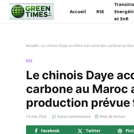
Transiti
Accueil
RSE
Energét
et EnR
Accueil
»
Le chinois Daye accélère son usine bas carbone au Mar
RSE
Le chinois Daye ac
carbone au Maroc 
production prévue 
14 mai 2026
Aucun commentaire
Mins de lecture
Facebook
Twitter
Pint