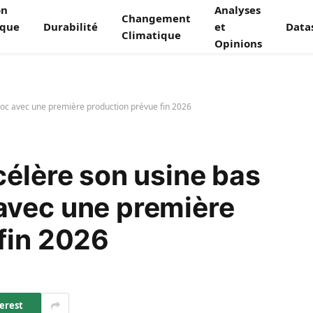
on
Analyses
Changement
ique
Durabilité
et
Data
Climatique
Opinions
oc avec une première production prévue fin 2026
célère son usine bas
avec une première
fin 2026
erest