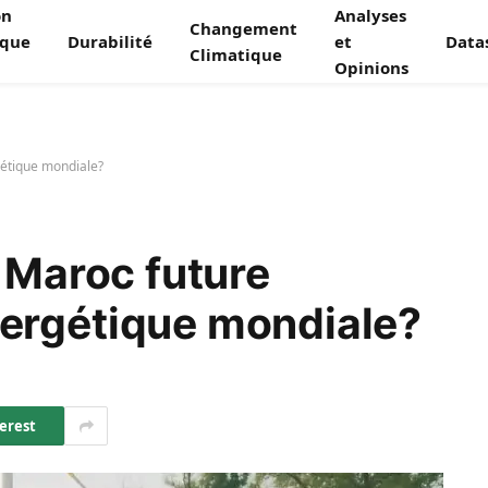
on
Analyses
Changement
ique
Durabilité
et
Data
Climatique
Opinions
gétique mondiale?
e Maroc future
ergétique mondiale?
erest