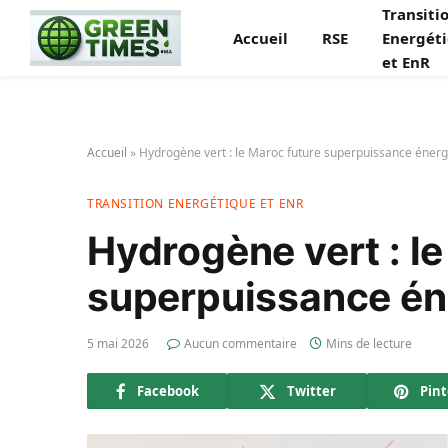
Transiti
Accueil
RSE
Energét
et EnR
Accueil
»
Hydrogène vert : le Maroc future superpuissance éner
TRANSITION ENERGÉTIQUE ET ENR
Hydrogène vert : l
superpuissance én
5 mai 2026
Aucun commentaire
Mins de lecture
Facebook
Twitter
Pint