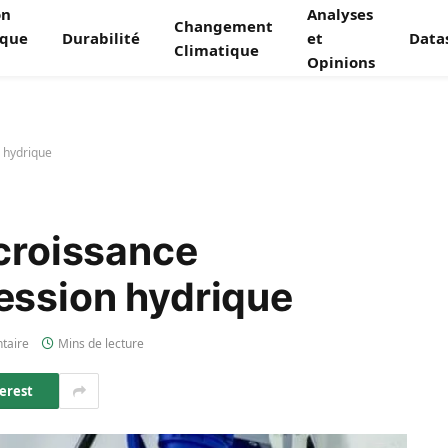
on
Analyses
Changement
ique
Durabilité
et
Data
Climatique
Opinions
 hydrique
 croissance
ession hydrique
taire
Mins de lecture
erest