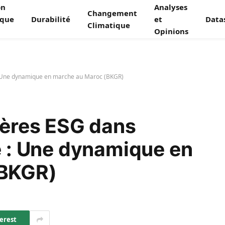
on
Analyses
Changement
ique
Durabilité
et
Data
Climatique
Opinions
e : Une dynamique en marche au Maroc (BKGR)
itères ESG dans
re : Une dynamique en
(BKGR)
erest