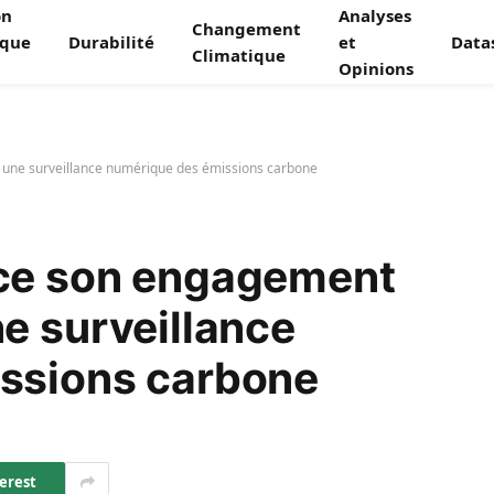
on
Analyses
Changement
ique
Durabilité
et
Data
Climatique
Opinions
une surveillance numérique des émissions carbone
ce son engagement
e surveillance
ssions carbone
erest