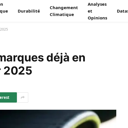
on
Analyses
Changement
ique
Durabilité
et
Data
Climatique
Opinions
 2025
marques déjà en
er 2025
erest