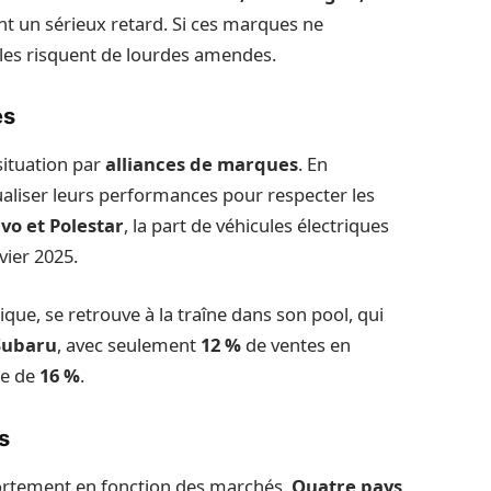
t un sérieux retard. Si ces marques ne
lles risquent de lourdes amendes.
es
situation par
alliances de marques
. En
ualiser leurs performances pour respecter les
vo et Polestar
, la part de véhicules électriques
vier 2025.
rique, se retrouve à la traîne dans son pool, qui
 Subaru
, avec seulement
12 %
de ventes en
ne de
16 %
.
s
 fortement en fonction des marchés.
Quatre pays