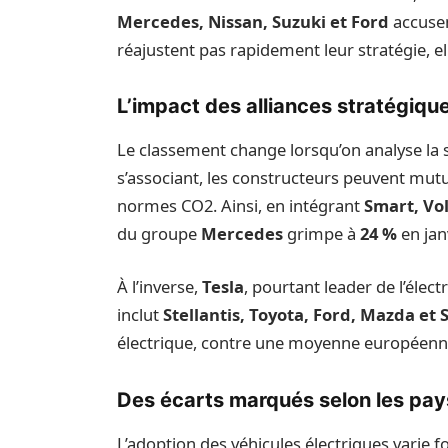
Mercedes, Nissan, Suzuki et Ford
accusen
réajustent pas rapidement leur stratégie, e
L’impact des alliances stratégiqu
Le classement change lorsqu’on analyse la 
s’associant, les constructeurs peuvent mut
normes CO2. Ainsi, en intégrant
Smart, Vol
du groupe
Mercedes
grimpe à
24 %
en jan
À l’inverse,
Tesla
, pourtant leader de l’élect
inclut
Stellantis, Toyota, Ford, Mazda et
électrique, contre une moyenne européen
Des écarts marqués selon les pay
L’adoption des véhicules électriques varie