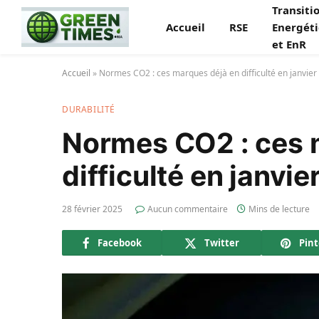
Transiti
Accueil
RSE
Energét
et EnR
Accueil
»
Normes CO2 : ces marques déjà en difficulté en janvier
DURABILITÉ
Normes CO2 : ces 
difficulté en janvi
28 février 2025
Aucun commentaire
Mins de lecture
Facebook
Twitter
Pint